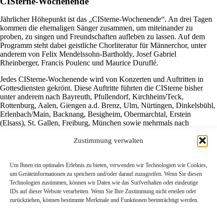
CISterne-Wochenende
Jährlicher Höhepunkt ist das „CISterne-Wochenende“. An drei Tagen
kommen die ehemaligen Sänger zusammen, um miteinander zu
proben, zu singen und Freundschaften aufleben zu lassen. Auf dem
Programm steht dabei geistliche Chorliteratur für Männerchor, unter
anderem von Felix Mendelssohn-Bartholdy, Josef Gabriel
Rheinberger, Francis Poulenc und Maurice Duruflé.
Jedes CISterne-Wochenende wird von Konzerten und Auftritten in
Gottesdiensten gekrönt. Diese Auftritte führten die CISterne bisher
unter anderem nach Bayreuth, Pfullendorf, Kirchheim/Teck,
Rottenburg, Aalen, Giengen a.d. Brenz, Ulm, Nürtingen, Dinkelsbühl,
Erlenbach/Main, Backnang, Besigheim, Obermarchtal, Erstein
(Elsass), St. Gallen, Freiburg, München sowie mehrmals nach
Stuttgart.
Zustimmung verwalten
Um Ihnen ein optimales Erlebnis zu bieten, verwenden wir Technologien wie Cookies,
um Geräteinformationen zu speichern und/oder darauf zuzugreifen. Wenn Sie diesen
Kontakt
Technologien zustimmen, können wir Daten wie das Surfverhalten oder eindeutige
Newsletter
IDs auf dieser Website verarbeiten. Wenn Sie Ihre Zustimmung nicht erteilen oder
Datenschutz
zurückziehen, können bestimmte Merkmale und Funktionen beeinträchtigt werden.
Impressum