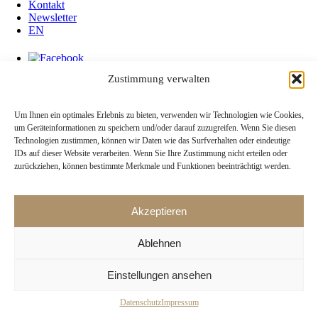
Kontakt
Newsletter
EN
Zustimmung verwalten
Kontakt
Um Ihnen ein optimales Erlebnis zu bieten, verwenden wir Technologien wie Cookies,
Newsletter
um Geräteinformationen zu speichern und/oder darauf zuzugreifen. Wenn Sie diesen
Datenschutz
Technologien zustimmen, können wir Daten wie das Surfverhalten oder eindeutige
Impressum
IDs auf dieser Website verarbeiten. Wenn Sie Ihre Zustimmung nicht erteilen oder
zurückziehen, können bestimmte Merkmale und Funktionen beeinträchtigt werden.
Bankverbindung: BW Bank Stuttgart | IBAN DE17 6005 0101 0002
1046 50 | BIC SOLADEST600
Inhaber: collegium iuvenum Stuttgart e. V.
Akzeptieren
© 2026 collegium iuvenum Stuttgart e. V. | Landhausstraße 29 | 70190
Ablehnen
Stuttgart
Telefon: 0711. 60 70 20–1/–2
Einstellungen ansehen
Datenschutz
Impressum