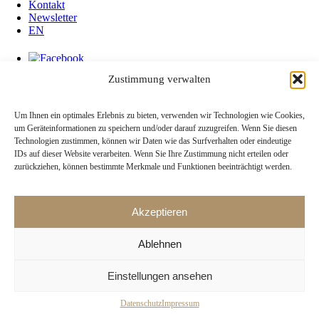
Kontakt
Newsletter
EN
Zustimmung verwalten
Kontakt
Um Ihnen ein optimales Erlebnis zu bieten, verwenden wir Technologien wie Cookies,
Newsletter
um Geräteinformationen zu speichern und/oder darauf zuzugreifen. Wenn Sie diesen
Datenschutz
Technologien zustimmen, können wir Daten wie das Surfverhalten oder eindeutige
Impressum
IDs auf dieser Website verarbeiten. Wenn Sie Ihre Zustimmung nicht erteilen oder
zurückziehen, können bestimmte Merkmale und Funktionen beeinträchtigt werden.
Bankverbindung: BW Bank Stuttgart | IBAN DE17 6005 0101 0002
1046 50 | BIC SOLADEST600
Inhaber: collegium iuvenum Stuttgart e. V.
Akzeptieren
© 2026 collegium iuvenum Stuttgart e. V. | Landhausstraße 29 | 70190
Ablehnen
Stuttgart
Telefon: 0711. 60 70 20–1/–2
Einstellungen ansehen
Datenschutz
Impressum